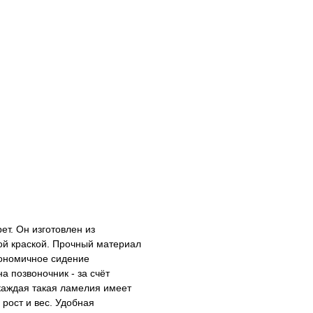
т. Он изготовлен из
ой краской. Прочный материал
гономичное сидение
а позвоночник - за счёт
каждая такая ламелия имеет
рост и вес. Удобная