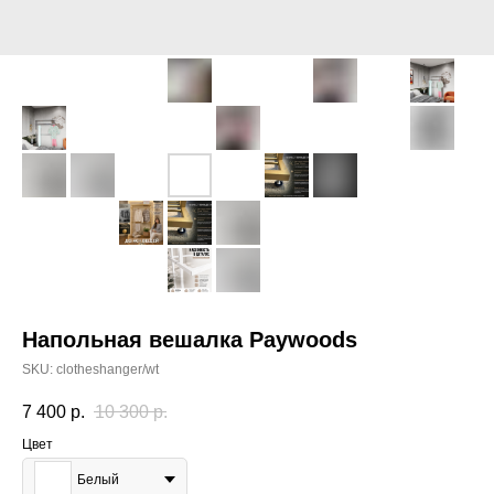
Напольная вешалка Paywoods
SKU:
clotheshanger/wt
7 400
р.
10 300
р.
Цвет
Белый