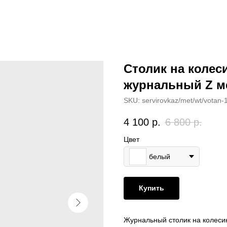
Столик на коле
журнальный Z м
SKU:
servirovkaz/met/wt/votan-
4 100
р.
6 800
р.
Цвет
белый
Купить
Журнальный столик на колесик