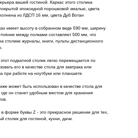
рьера вашей гостиной. Каркас этого столика
 покрытой эпоксидной порошковой эмалью, цвета
олнена из ЛДСП 16 мм, цвета Дуб Вотан
ках имеет высоту в собранном виде 590 мм, ширину
стояние между полками составляет 500 мм, что
на столике журналы, книги, пульты дистанционного
ы.
этот подкатной столик легко перемещается по
зовать его в качестве стола для завтрака или
ва при работе на ноутбуке или планшете.
акже может быть использован в качестве стола для
, где он станет удобным местом для хранения
тов.
в форме буквы Z - это прекрасное решение для тех,
й столик для гостиной, кухни, дачи.