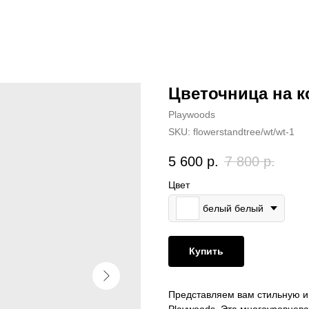
Цветочница на к
Playwoods
SKU:
flowerstandtree/wt/wt-1
5 600
р.
7 800
р.
Цвет
белый белый
Купить
Представляем вам стильную и 