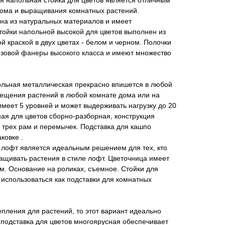
я напольная стойка для цветов является отличным
ома и выращивания комнатных растений.
на из натуральных материалов и имеет
тойки напольной высокой для цветов выполнен из
й краской в двух цветах - белом и черном. Полочки
езовой фанеры высокого класса и имеют множество
польная металлическая прекрасно впишется в любой
мещения растений в любой комнате дома или на
имеет 5 уровней и может выдерживать нагрузку до 20
ная для цветов сборно-разборная, конструкция
з трех рам и перемычек. Подставка для кашпо
ковке .
 лофт является идеальным решением для тех, кто
ращивать растения в стиле лофт. Цветочница имеет
см. Основание на роликах, съемное. Стойки для
 использоваться как подставки для комнатных
епления для растений, то этот вариант идеально
, подставка для цветов многоярусная обеспечивает