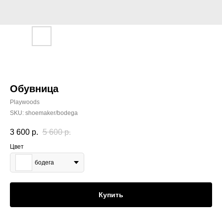
Обувница
Playwoods
SKU:
shoemaker/bodega
3 600
р.
5 600
р.
Цвет
бодега
Купить