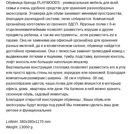
Обувница бренда PLAYWOODS - универсальная мебель для всей
семьи и очень удобное средство для хранения разнообразных
аксессуаров. Этажерка для обуви занимает минимум пространства,
благодаря раскладной системе, легко собирается. Компактный
органайзер изготовлен из прочного ЛДСП. Ярусные полки с 6-ю
отделениями/ячейками позволят разместить игрушки и другие
предметы ребенка, а так же инструменты , если разместить ее в
гараже. Она не заменима как офисный органайзер для хранения
разных мелочей, да и в косметическом салоне, обувнице найдется
достойное применение. Она с легкостью заменит громоздкий комод с
выдвижными лотками и ящиками, тумбу, подставку, кухонную консоль,
лофт консоль или большую напольную вешалку.
Вертикальная конструкция стеллажа позволяет разместить его в углу
или просто вдоль стены на кухне, коридоре или прихожей. Благодаря
компактным размерам ( ширина - 38 см и глубина -38 см),
разнообразию цветов, наша полка для обуви впишется в интерьер
офиса, дома , квартиры или дачи. На балконе в ней можно хранить
сезонную обувь, садовый инвентарь.
Благодаря открытой конструкции обувницы , Ваша обувь или
аксессуары будут всегда под рукой Мы поможем сделать ваш дом
уютнее и функциональнее.
LxWxH: 380x380x1170 mm
Weight: 13000 g